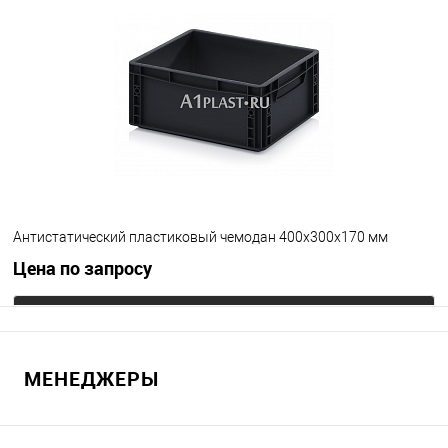
В избранное
Под заказ
Цвет
Антистатический пластиковый чемодан 400х300х170 мм
Цена по запросу
Запросить цену
МЕНЕДЖЕРЫ
В избранное
Под заказ
Цвет