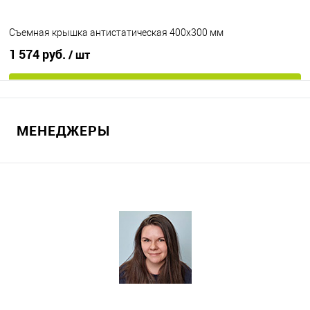
Съемная крышка антистатическая 400х300 мм
1 574 руб.
/ шт
В корзину
МЕНЕДЖЕРЫ
В избранное
В наличии
Цвет