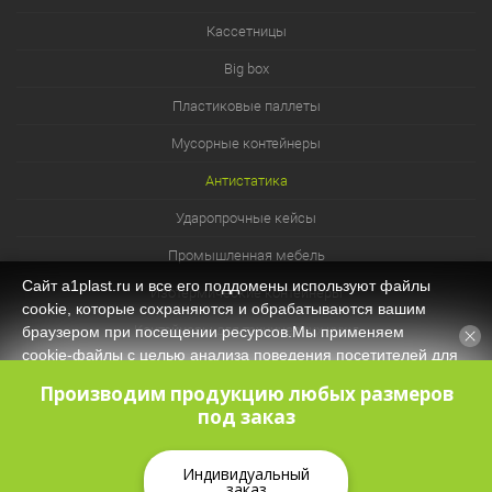
Кассетницы
Big box
Пластиковые паллеты
Мусорные контейнеры
Антистатика
Ударопрочные кейсы
Промышленная мебель
Сайт a1plast.ru и все его поддомены используют файлы
Изотермические контейнеры
cookie, которые сохраняются и обрабатываются вашим
Контейнеры для технических нужд
браузером при посещении ресурсов.Мы применяем
cookie‑файлы с целью анализа поведения посетителей для
Система хранения из лотков и ячеек
оптимизации контента и функционала, обеспечения
Производим продукцию любых размеров
корректной работы сайта. Оставаясь на нашем сайте, вы
под заказ
соглашаетесь с
Политикой защиты и обработки
персональных данных
и даёте своё согласие на обработку
персональных данных (в т.ч. через сервис Яндекс.Метрика).
Индивидуальный
заказ