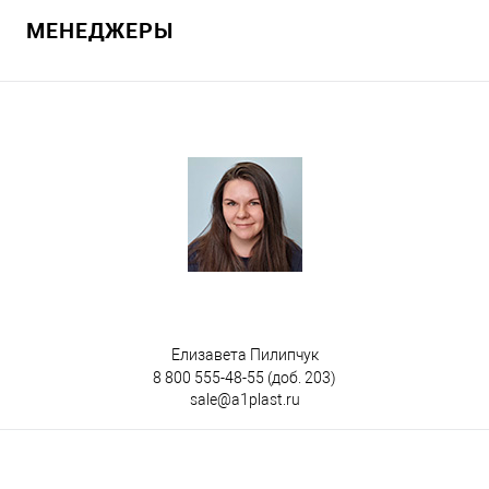
МЕНЕДЖЕРЫ
В избранное
Под заказ
Цвет
Елизавета Пилипчук
8 800 555-48-55
(доб. 203)
sale@a1plast.ru