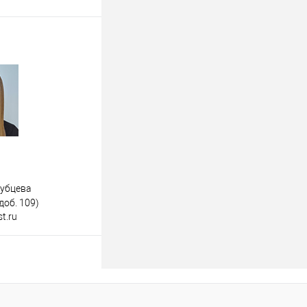
дубцева
доб. 109)
t.ru