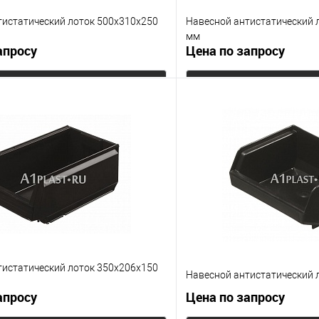
тистатический лоток 500х310х250
Навесной антистатический 
мм
апросу
Цена по запросу
Запросить цену
Запросит
 клик
К сравнению
Купить в 1 клик
е
Под заказ
В избранное
Цвет
тистатический лоток 350х206х150
Навесной антистатический 
апросу
Цена по запросу