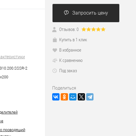
Запросить цену
Отзывов: 0
Купить в 1 клик
В избранное
рактеристики
К сравнению
310.200.SSSR-2
Под заказ
х200
Поделиться
делителей
ые
но проводящий