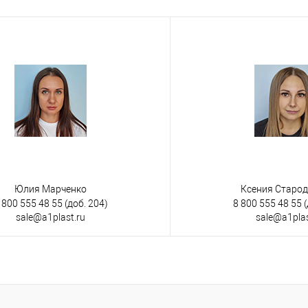
е
Под заказ
Юлия Марченко
Ксения Старо
 800 555 48 55
(доб. 204)
8 800 555 48 55
(
sale@a1plast.ru
sale@a1plas