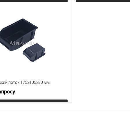
Запросить цену
Запросит
 клик
К сравнению
Купить в 1 клик
е
Под заказ
В избранное
Цвет
ский лоток 175х105х80 мм
апросу
Запросить цену
 клик
К сравнению