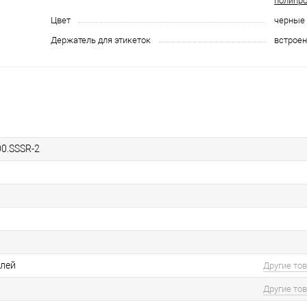
полипр
Цвет
черные
Держатель для этикеток
встрое
00.SSSR-2
елей
Другие то
Другие то