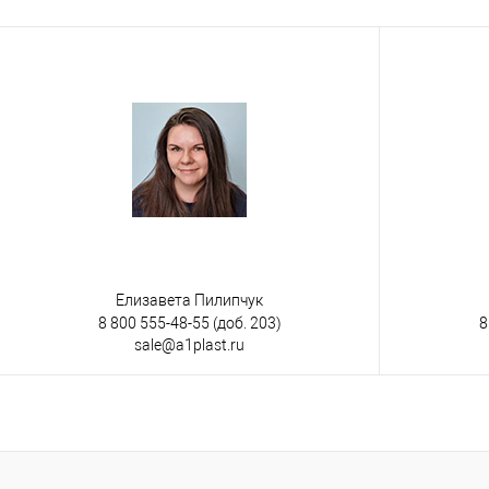
В избранное
Под заказ
В избранно
Цвет
Цвет
Елизавета Пилипчук
8 800 555-48-55
(доб. 203)
8
sale@a1plast.ru