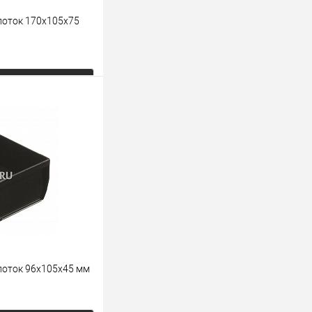
лоток 170х105х75
ь цену
К сравнению
Под заказ
лоток 96х105х45 мм