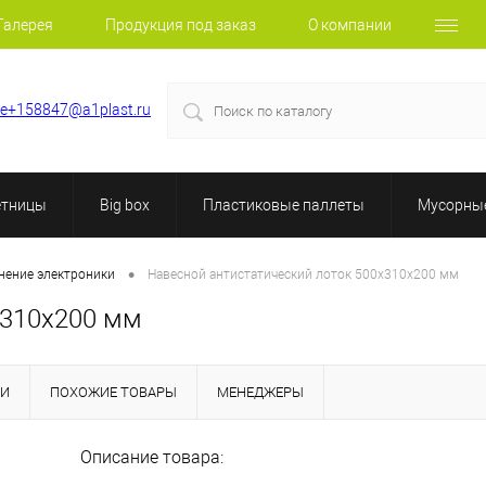
Галерея
Продукция под заказ
О компании
le+158847@a1plast.ru
етницы
Big box
Пластиковые паллеты
Мусорные
•
анение электроники
Навесной антистатический лоток 500х310х200 мм
х310х200 мм
КИ
ПОХОЖИЕ ТОВАРЫ
МЕНЕДЖЕРЫ
Описание товара: