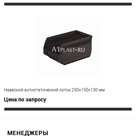
Запросить цену
В избранное
Под заказ
Цвет
Навесной антистатический лоток 250х150х130 мм
Цена по запросу
Запросить цену
МЕНЕДЖЕРЫ
В избранное
Под заказ