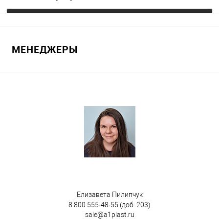
Запросить цену
МЕНЕДЖЕРЫ
В избранное
Под заказ
Цвет
Елизавета Пилипчук
8 800 555-48-55
(доб. 203)
sale@a1plast.ru