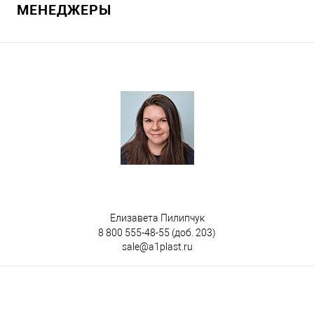
МЕНЕДЖЕРЫ
В избранное
Под заказ
Цвет
Елизавета Пилипчук
8 800 555-48-55
(доб. 203)
sale@a1plast.ru