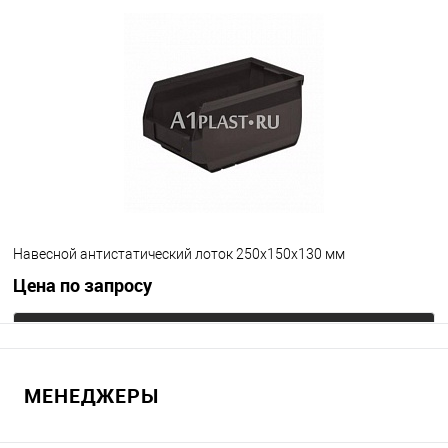
В избранное
Под заказ
Цвет
Навесной антистатический лоток 250х150х130 мм
Цена по запросу
Запросить цену
МЕНЕДЖЕРЫ
В избранное
Под заказ
Цвет