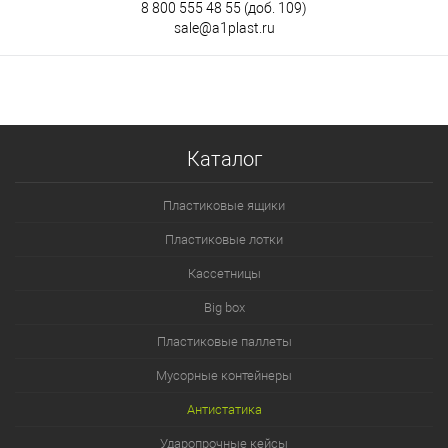
8 800 555 48 55
(доб. 109)
sale@a1plast.ru
Каталог
Пластиковые ящики
Пластиковые лотки
Кассетницы
Big box
Пластиковые паллеты
Мусорные контейнеры
Антистатика
Ударопрочные кейсы