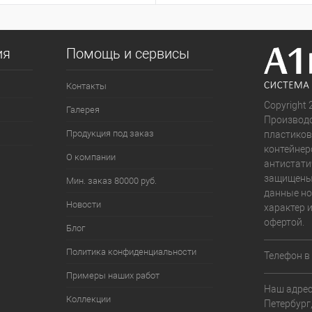
ия
Помощь и сервисы
Контакты
Copyright 
Галерея
Производс
Продукция под заказ
пластиков
контейнер
О компании
антистати
защищены.
Мин. заказ 80000 руб.
данные н
Новости
характер 
офертой.
Блог
Политика конфиденциальности
Телефон в
Примеры наших работ
Наш адрес:
Коллекции
Петербург,