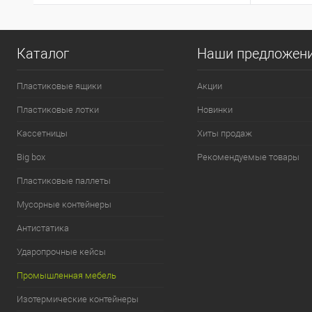
Каталог
Наши предложен
Пластиковые ящики
Акции
Пластиковые лотки
Новинки
Кассетницы
Хиты продаж
Big box
Рекомендуемые товары
Пластиковые паллеты
Мусорные контейнеры
Антистатика
Ударопрочные кейсы
Промышленная мебель
Изотермические контейнеры