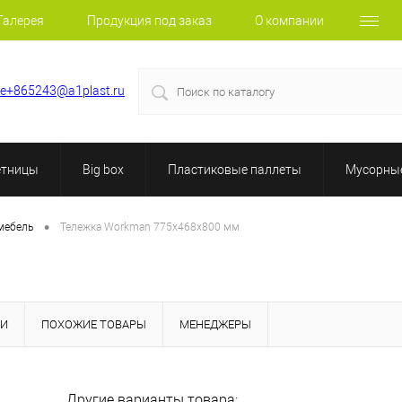
Галерея
Продукция под заказ
О компании
le+865243@a1plast.ru
етницы
Big box
Пластиковые паллеты
Мусорные
•
мебель
Тележка Workman 775х468х800 мм
КИ
ПОХОЖИЕ ТОВАРЫ
МЕНЕДЖЕРЫ
Другие варианты товара: