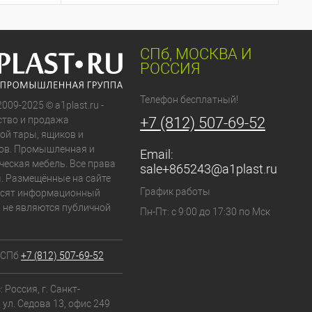
СПб, МОСКВА И
РОССИЯ
Телефон бесплатный!
2009-2025 © a1plast.ru -
тво и продажа
+7 (812) 507-69-52
ой тары, ящиков и
ов. Промышленная и
Email:
ческая мебель. Все права
sale+865243@a1plast.ru
 Размещённые на сайте
График работы
осят информационный
и не являются публичной
Пн-Пт: с 9:00 до 17:30 по Мск
 СПб
+7 (812) 507-69-52
 Россия, г. Санкт-
 ул. Седова 13, офис 249