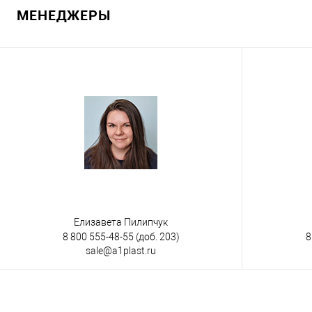
МЕНЕДЖЕРЫ
Купить в 1 клик
К сравнению
В избранное
Под заказ
Исполнение товара
промышленное
Цвет
Елизавета Пилипчук
8 800 555-48-55
(доб. 203)
8
sale@a1plast.ru