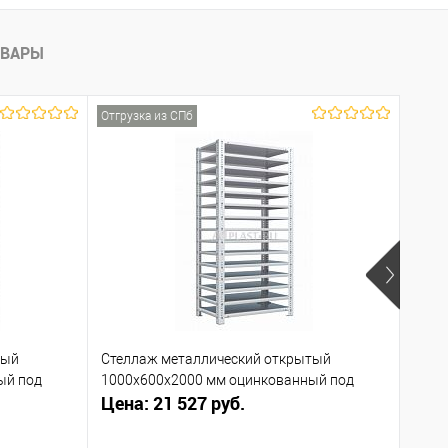
ОВАРЫ
Отгрузка из СПб
Отгру
тый
Стеллаж металлический открытый
Стел
ый под
1000х600х2000 мм оцинкованный под
1000
Цена: 21 527 руб.
Цена
заказ