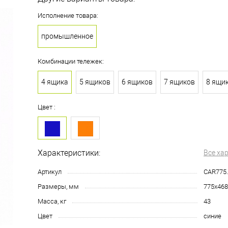
Исполнение товара:
промышленное
Комбинации тележек:
4 ящика
5 ящиков
6 ящиков
7 ящиков
8 ящи
Цвет :
Характеристики:
Все ха
Артикул
CAR775.
Размеры, мм
775х468
Масса, кг
43
Цвет
синие