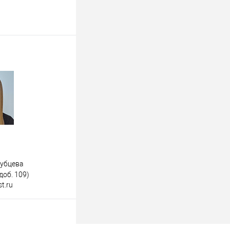
дубцева
доб. 109)
t.ru